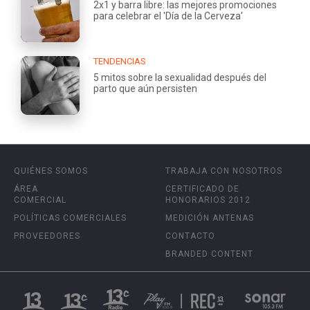
2x1 y barra libre: las mejores promociones
para celebrar el 'Día de la Cerveza'
TENDENCIAS
5 mitos sobre la sexualidad después del
parto que aún persisten
QUIÉNES SOMOS
TRABAJA CON NOSOTROS
ÁREA
CERTIFICADO DE
COMERCIAL
HONORARIOS 2012
POLÍTICAS COMERCIALES
MEDICIÓN ANTENAS
PROVEEDORES
CONTACTO
BRANDED CONTENT