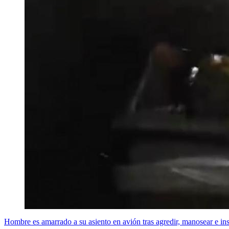
Hombre es amarrado a su asiento en avión tras agredir, manosear e insu