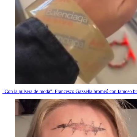
"Con la pulsera de moda": Francesco Gazzella bromeó con famoso bra