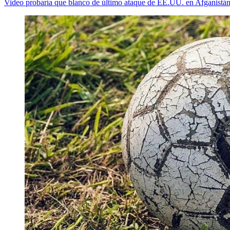
Video probaría que blanco de último ataque de EE.UU. en Afganistán 