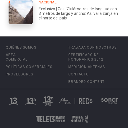
NACIONAL
Exclusivo | Casi 7 kilómetros de longitud con
3 metros de largo y ancho: Así va la zanja en
el norte del país
QUIÉNES SOMOS
TRABAJA CON NOSOTROS
ÁREA
CERTIFICADO DE
COMERCIAL
HONORARIOS 2012
POLÍTICAS COMERCIALES
MEDICIÓN ANTENAS
PROVEEDORES
CONTACTO
BRANDED CONTENT