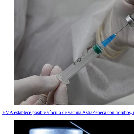
EMA establece posible vínculo de vacuna AstraZeneca con trombos, p