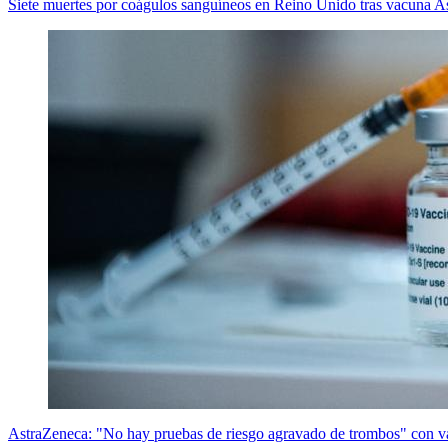
Siete muertes por coágulos sanguíneos en Reino Unido tras vacuna A
AstraZeneca: "No hay pruebas de riesgo agravado de trombos" con