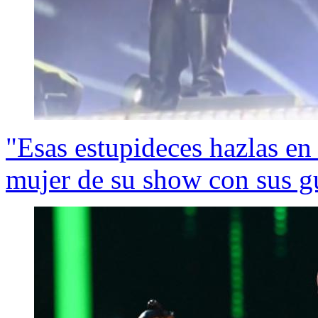
"Esas estupideces hazlas en
mujer de su show con sus g