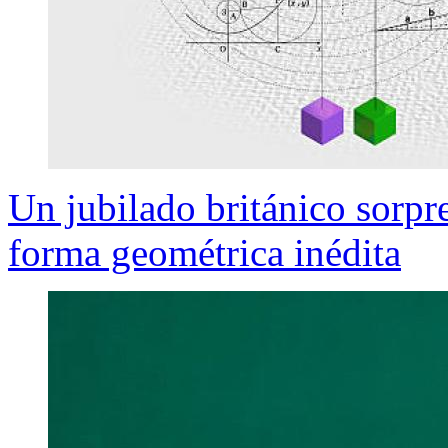
Un jubilado británico sorpr
forma geométrica inédita