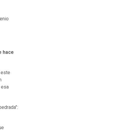
genio
e hace
 este
n
 esa
pedrada":
ue