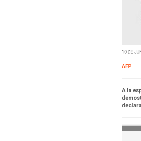
10 DE JUN
AFP
A la es
demostr
declara