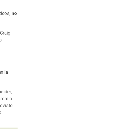
ticos,
no
 Craig
o.
ían
la
eider,
Premio
revisto
o.