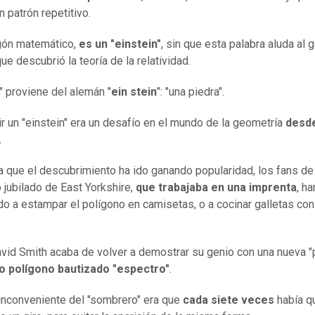
n patrón repetitivo.
rgón matemático,
es un "einstein"
, sin que esta palabra aluda al 
e descubrió la teoría de la relatividad.
n" proviene del alemán "
ein stein
": "una piedra".
r un "einstein" era un desafío en el mundo de la geometría
desd
.
 que el descubrimiento ha ido ganando popularidad, los fans de
jubilado de East Yorkshire,
que trabajaba en una imprenta
, ha
 a estampar el polígono en camisetas, o a cocinar galletas con
vid Smith acaba de volver a demostrar su genio con una nueva "
o polígono bautizado "espectro"
.
 inconveniente del "sombrero" era que
cada siete veces
había q