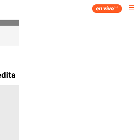
☰
dita