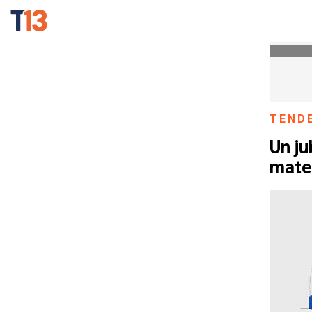
TEND
Un ju
mate