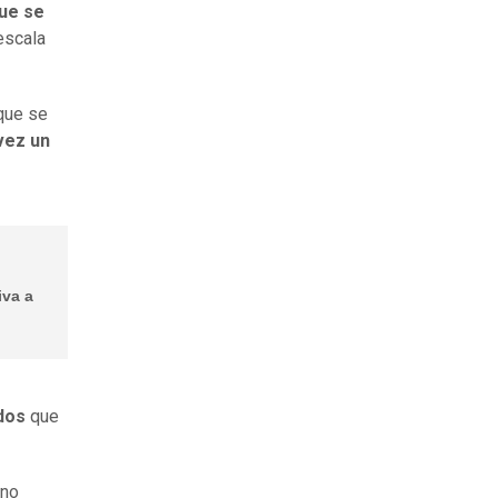
que se
escala
que se
vez un
iva a
dos
que
 no