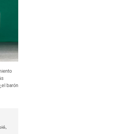
miento
ás
¿el barón
ció,