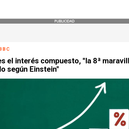
PUBLICIDAD
BBC
s el interés compuesto, "la 8ª maravil
o según Einstein"