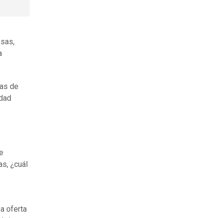
osas,
a
nas de
rdad
de
as, ¿cuál
a oferta