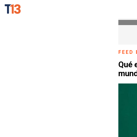
FEED 
Qué e
mund