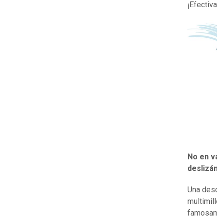
¡Efectiv
No en v
deslizá
Una desc
multimil
famosame