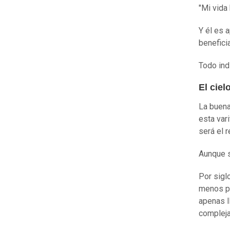
"Mi vida
Y él es 
benefici
Todo ind
El ciel
La buena
esta var
será el 
Aunque s
Por sigl
menos pr
apenas l
compleja