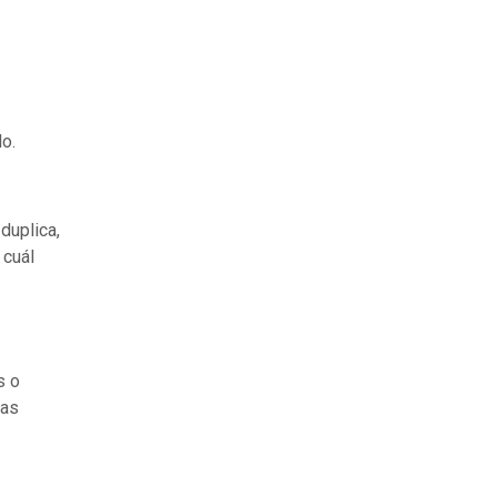
lo.
duplica,
 cuál
s o
das