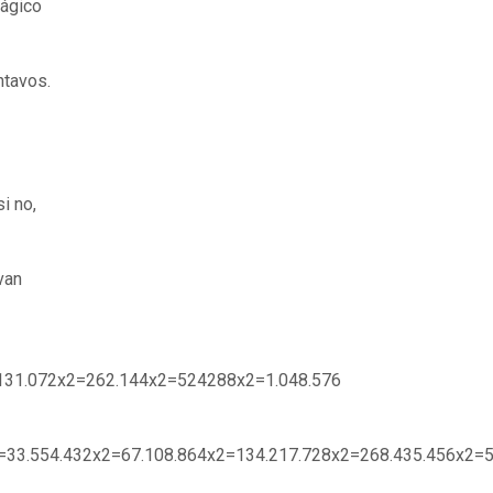
mágico
ntavos.
i no,
van
131.072x2=262.144x2=524288x2=1.048.576
2=33.554.432x2=67.108.864x2=134.217.728x2=268.435.456x2=5