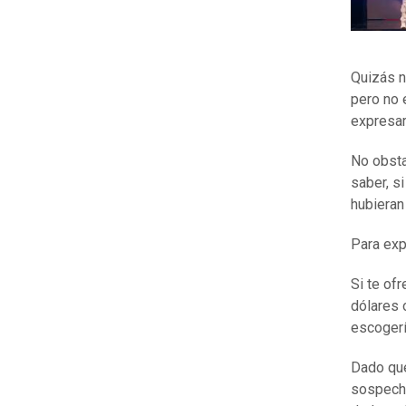
Quizás n
pero no 
expresar
No obsta
saber, s
hubieran
Para exp
Si te of
dólares 
escoger
Dado que
sospecha