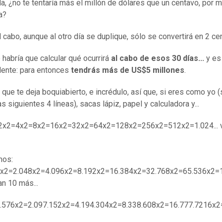
da, ¿no te tentaría más el millón de dólares que un centavo, por 
a?
al cabo, aunque al otro día se duplique, sólo se convertirá en 2 ce
 habría que calcular qué ocurrirá
al cabo de esos 30 días...
y es
ente: para entonces
tendrás más de US$5 millones
.
 que te deja boquiabierto, e incrédulo, así que, si eres como yo (s
as siguientes 4 líneas), sacas lápiz, papel y calculadora y...
2x2=4x2=8x2=16x2=32x2=64x2=128x2=256x2=512x2=1.024... 
mos:
4x2=2.048x2=4.096x2=8.192x2=16.384x2=32.768x2=65.536x2=
an 10 más...
8.576x2=2.097.152x2=4.194.304x2=8.338.608x2=16.777.7216x