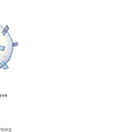
ieve
mberg: