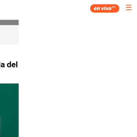
☰
la del