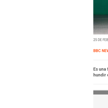
25 DE FE
BBC NE
Es una 
hundir 