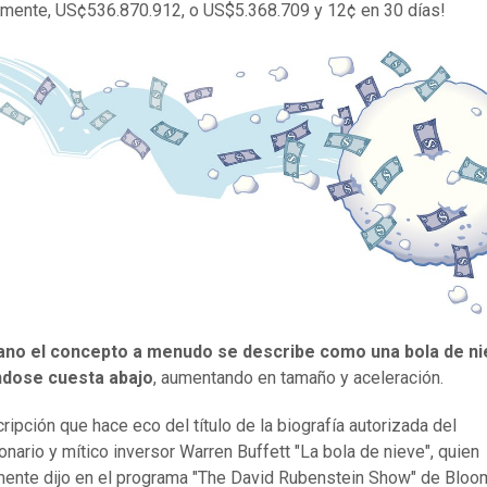
amente, US¢536.870.912, o US$5.368.709 y 12¢ en 30 días!
ano el concepto a menudo se describe como una bola de n
ndose cuesta abajo
, aumentando en tamaño y aceleración.
ripción que hace eco del título de la biografía autorizada del
lonario y mítico inversor Warren Buffett "La bola de nieve", quien
nte dijo en el programa "The David Rubenstein Show" de Bloo