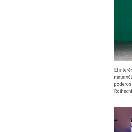
El inter
matemáti
poderosa
Rothschi