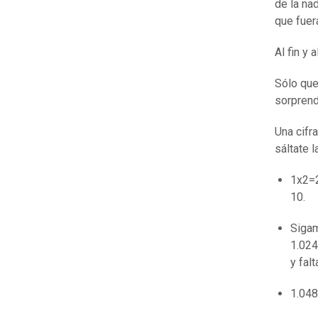
de la na
que fuer
Al fin y 
Sólo que
sorprend
Una cifra
sáltate l
1x2=
10.
Siga
1.02
y falt
1.04