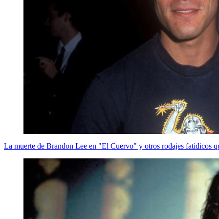
La muerte de Brandon Lee en "El Cuervo" y otros rodajes fatídicos q