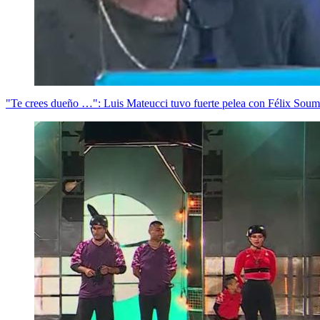
"Te crees dueño …": Luis Mateucci tuvo fuerte pelea con Félix Souma