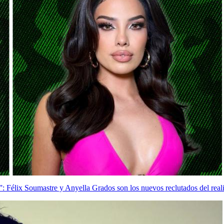
 Félix Soumastre y Anyella Grados son los nuevos reclutados del real