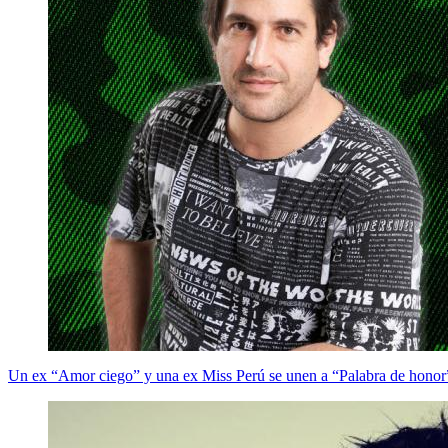
Un ex “Amor ciego” y una ex Miss Perú se unen a “Palabra de honor”: