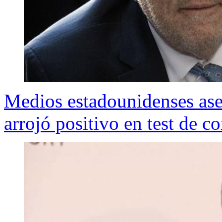
Medios estadounidenses as
arrojó positivo en test de c