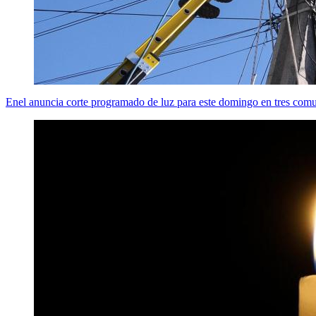
Enel anuncia corte programado de luz para este domingo en tres com