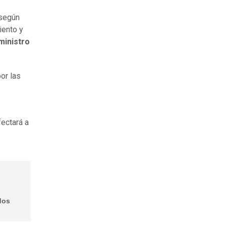
 según
iento y
ministro
or las
ectará a
idos