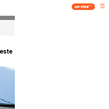
☰
 este