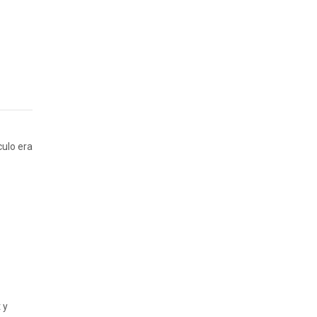
culo era
 y