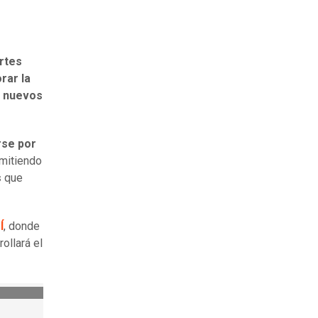
rtes
rar la
r nuevos
rse por
rmitiendo
s
que
Í
, donde
ollará el