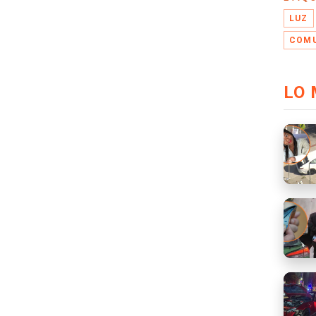
LUZ
COM
LO 