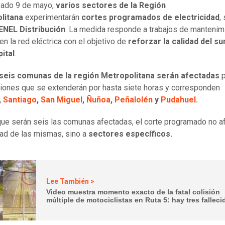
bado 9 de mayo,
varios sectores de la Región
litana
experimentarán
cortes programados de electricidad
,
ENEL Distribución
. La medida responde a trabajos de mantenim
en la red eléctrica con el objetivo de
reforzar la calidad del su
pital
.
seis comunas de la región Metropolitana serán afectadas
p
ciones que se extenderán por hasta siete horas y corresponden
,
Santiago
,
San Miguel
,
Ñuñoa
,
Peñalolén
y
Pudahuel
.
ue serán seis las comunas afectadas, el corte programado no af
idad de las mismas, sino a
sectores específicos.
Lee También >
Video muestra momento exacto de la fatal colisión
múltiple de motociclistas en Ruta 5: hay tres fallec