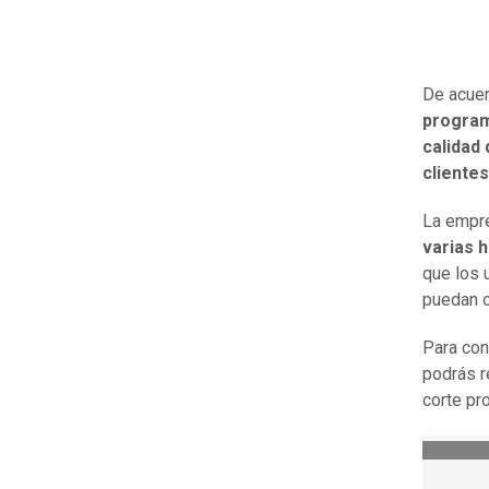
De acuer
program
calidad
clientes
La empre
varias 
que los 
puedan o
Para con
podrás re
corte pr