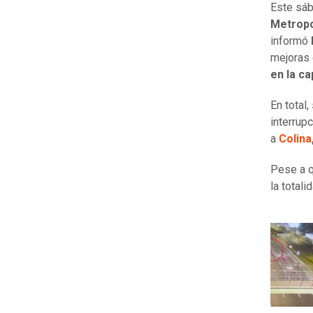
Este sá
Metropo
informó
mejoras 
en la ca
En total,
interrup
a
Colina
Pese a q
la total