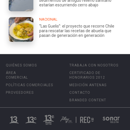
sedimentos de antiguo relleno sanitario
estarían escurriendo cerro abajo
NACIONAL
“Las Guelis”: el proyecto que recorre Chile
para rescatar las recetas de abuela que
pasan de generación en generación
QUIÉNES SOMOS
TRABAJA CON NOSOTROS
ÁREA
CERTIFICADO DE
COMERCIAL
HONORARIOS 2012
POLÍTICAS COMERCIALES
MEDICIÓN ANTENAS
PROVEEDORES
CONTACTO
BRANDED CONTENT