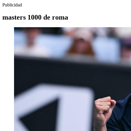
Publicidad
masters 1000 de roma