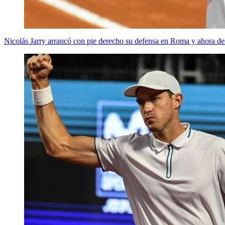
Nicolás Jarry arrancó con pie derecho su defensa en Roma y ahora de