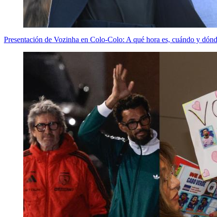
Presentación de Vozinha en Colo-Colo: A qué hora es, cuándo y dón