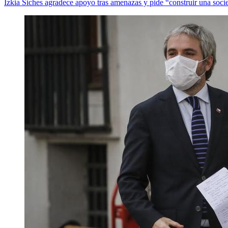
Izkia Siches agradece apoyo tras amenazas y pide “construir una soci