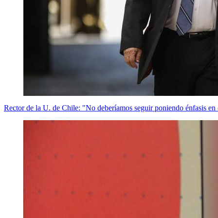
Rector de la U. de Chile: "No deberíamos seguir poniendo énfasis en 