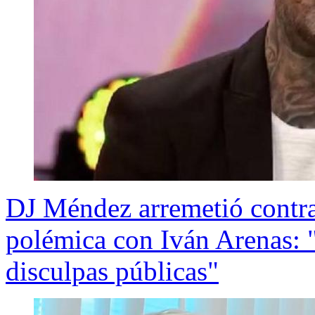
DJ Méndez arremetió contra 
polémica con Iván Arenas: 
disculpas públicas"