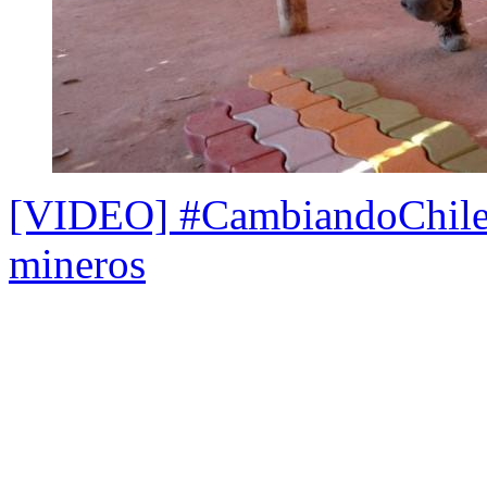
[VIDEO] #CambiandoChile:
mineros