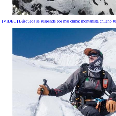
[VIDEO] Búsqueda se suspende por mal clima: montañista chileno J