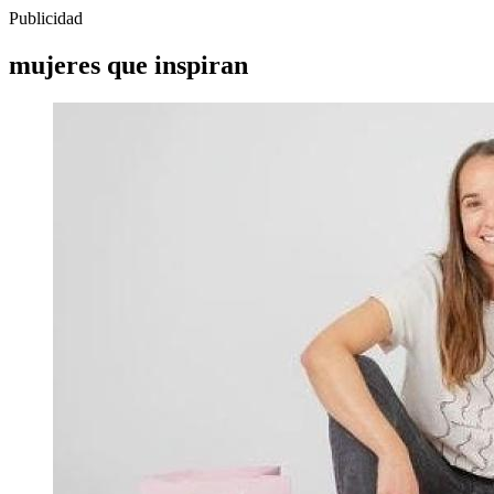
Publicidad
mujeres que inspiran