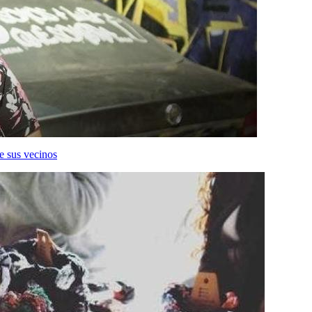
e sus vecinos