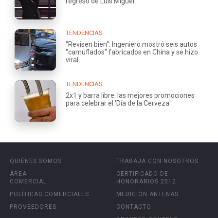
regreso de Luis Miguel
TENDENCIAS
"Revisen bien": Ingeniero mostró seis autos
"camuflados" fabricados en China y se hizo
viral
TENDENCIAS
2x1 y barra libre: las mejores promociones
para celebrar el 'Día de la Cerveza'
QUIÉNES SOMOS
TRABAJA CON NOSOTROS
ÁREA
CERTIFICADO DE
COMERCIAL
HONORARIOS 2012
POLÍTICAS COMERCIALES
MEDICIÓN ANTENAS
PROVEEDORES
CONTACTO