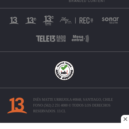
BRANDED CONTENT
INÉS MATTE URREJOLA #0848, SANTIAGO, CHILE
FONO (562) 2 251 4000 © TODOS LOS DERECHOS
RESERVADOS. 13.CL