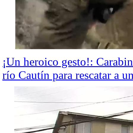
¡Un heroico gesto!: Carabine
río Cautín para rescatar a u