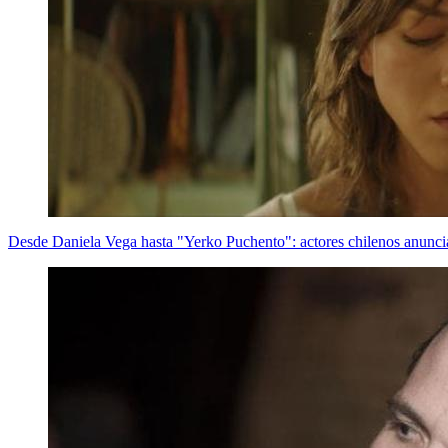
Desde Daniela Vega hasta "Yerko Puchento": actores chilenos anunc