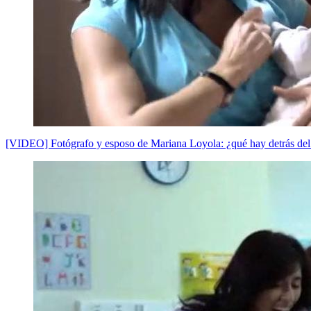
[VIDEO] Fotógrafo y esposo de Mariana Loyola: ¿qué hay detrás del 