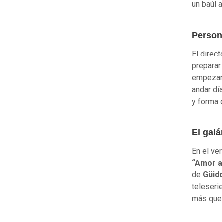
un baúl a
Person
El direc
preparar
empezar 
andar dí
y forma 
El galá
En el ve
“Amor a
de
Güido
teleserie
más quer