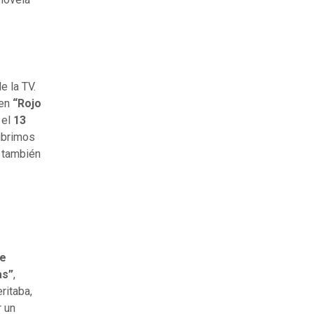
e la TV.
 en
“Rojo
 el
13
ubrimos
a también
ne
as”
,
ritaba,
r un