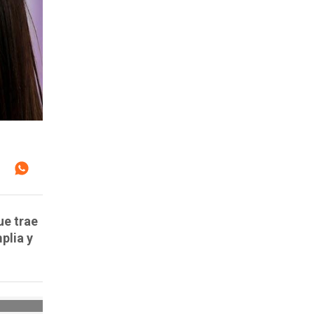
ue trae
mplia y