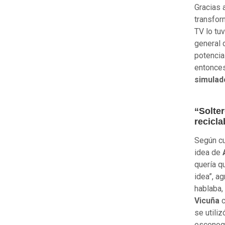
Gracias 
transfor
TV lo tu
general 
potencia
entonce
simulad
“Solter
recicla
Según cu
idea de
quería qu
idea”, a
hablaba,
Vicuña
c
se utiliz
escenogr