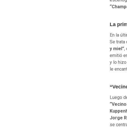
“Champ
La pri
En la úl
Se trata
y miel”
,
emitió e
y lo hiz
le encant
“Vecin
Luego d
“Vecino
Kuppen
Jorge R
se centr