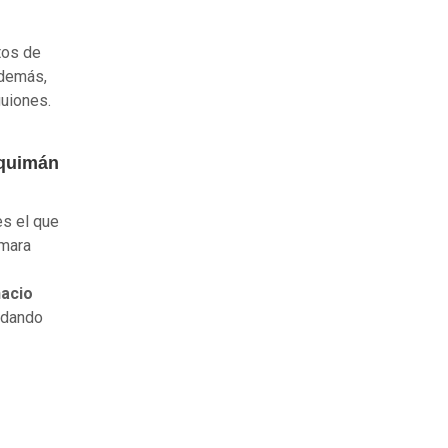
tos de
Además,
guiones.
iquimán
s el que
ámara
nacio
edando