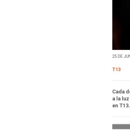
25 DE JUN
T13
Cada do
a la lu
en T13.