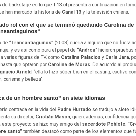
 de backstage es lo que
T13.cl
presenta a continuación en torno
ue han marcado la historia de
Canal 13
y la televisión chilena.
eado rol con el que se terminó quedando Carolina de
ansantiaguinos”
o de
“Transantiaguinos”
(2008)
quería a alguien que no fuera ac
naje, y es así como para el papel de
“Andrea"
hicieron pruebas 
a varias figuras de TV, como
Catalina Palacios
y
Carla Jara
, p
 hasta que optaron por
Carolina de Moras
. De acuerdo al produ
gnacio Arnold
, “ella lo hizo súper bien en el casting, cautivó co
n, carisma y belleza”.
ca de un hombre santo” en siete idiomas
erie centrada en la vida del
Padre Hurtado
se tradujo a siete i
enta su director,
Cristián Mason
, quien, además, confidencia q
a este proyecto se hizo muy amigo del
sacerdote Poblete
.
“Cr
re santo”
también destacó como parte de los elementos que f