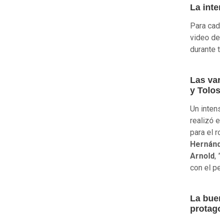
La inte
Para ca
video de
durante 
Las va
y Tolo
Un inten
realizó 
para el 
Hernán
Arnold
,
con el p
La bue
protag