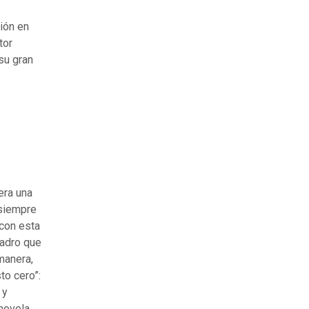
nión en
tor
su gran
era una
 siempre
 con esta
uadro que
manera,
to cero”:
 y
enovela