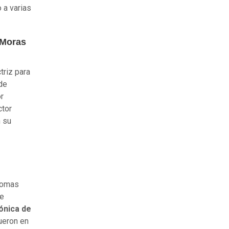
 a varias
 Moras
triz para
de
or
ctor
n su
diomas
ue
ónica de
ueron en