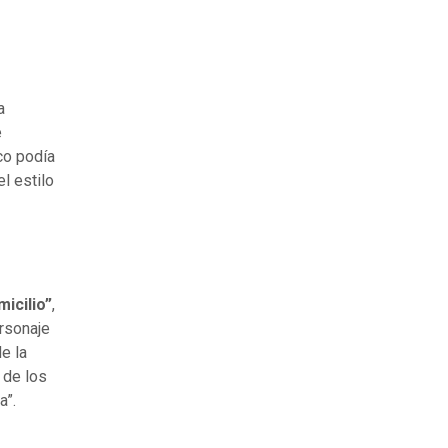
a
e
co podía
l estilo
icilio”
,
ersonaje
de la
 de los
a”.