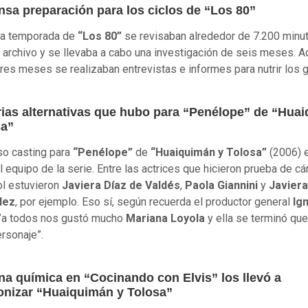
nsa preparación para los ciclos de “Los 80”
da temporada de
“Los 80”
se revisaban alrededor de 7.200 minu
 archivo y se llevaba a cabo una investigación de seis meses. 
tres meses se realizaban entrevistas e informes para nutrir los 
rias alternativas que hubo para “Penélope” de “Hua
sa”
so casting para
“Penélope”
de
“Huaiquimán y Tolosa”
(2006) e
el equipo de la serie. Entre las actrices que hicieron prueba de c
rol estuvieron
Javiera Díaz de Valdés
,
Paola Giannini
y
Javiera
dez
, por ejemplo. Eso sí, según recuerda el productor general
Ig
 ”a todos nos gustó mucho
Mariana Loyola
y ella se terminó qu
ersonaje”.
na química en “Cocinando con Elvis” los llevó a
onizar “Huaiquimán y Tolosa”