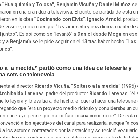
a
“Huaiquimán y Tolosa”
,
Benjamín Vicuña
y
Daniel Muñoz
se
maron en una gran dupla televisiva. El punto de partida de esta u
vieron en la obra
“Cocinando con Elvis”
.
Ignacio Arnold
, produc
de la serie, rememora que “los vimos ahí y nos dimos cuenta de 
l juntos”. Es así como se “levantó” a
Daniel
desde
Mega
en ese
s y a
Benjamín
se le pide seguir en el
13
tras haber hecho
“Los
ores”
.
o a la medida” partió como una idea de teleserie y
ba sets de telenovela
enta el director
Ricardo Vicuña
,
“Soltero a la medida”
(1995) 
Archibaldo Larenas
, padre del productor
Ricardo Larenas
, “él
e lo leyera y lo evaluara, de hecho, él quería hacer una teleserie
gregando que “era un proyecto medio ridículo y consideraba un c
 entonces yo pensé que mejor funcionaría como serie”. De esta 
onvenció a los ejecutivos del canal para realizarla, aunque “a cos
ó a los actores contratados por la estación y se recicló vestuario
afía. En ese contexto es que se utilizaron varios sets de la tel