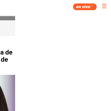
☰
na de
 de