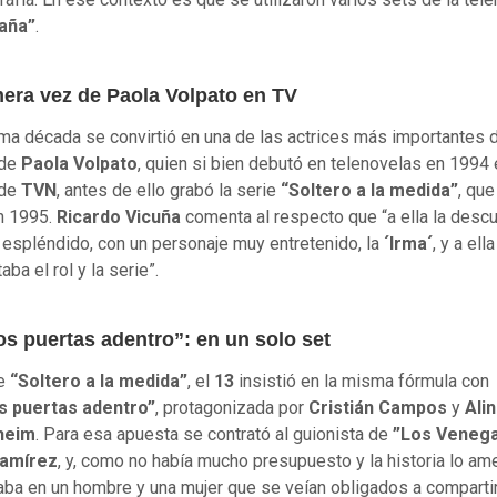
aña”
.
mera vez de Paola Volpato en TV
tima década se convirtió en una de las actrices más importantes d
 de
Paola Volpato
, quien si bien debutó en telenovelas en 1994
 de
TVN
, antes de ello grabó la serie
“Soltero a la medida”
, que
n 1995.
Ricardo Vicuña
comenta al respecto que “a ella la desc
o espléndido, con un personaje muy entretenido, la
´Irma´
, y a ell
aba el rol y la serie”.
os puertas adentro”: en un solo set
e
“Soltero a la medida”
, el
13
insistió en la misma fórmula con
s puertas adentro”
, protagonizada por
Cristián Campos
y
Ali
heim
. Para esa apuesta se contrató al guionista de
”Los Veneg
amírez
, y, como no había mucho presupuesto y la historia lo ame
aba en un hombre y una mujer que se veían obligados a comparti