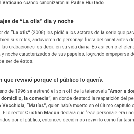
l
Vaticano
cuando canonizaron al
Padre Hurtado
.
ajes de “La ofis” día y noche
tor de
“La ofis”
(2008) les pidió a los actores de la serie que par
 bien sus roles, anduvieron de personaje fuera del canal antes d
las grabaciones, es decir, en su vida diaria. Es así como el elen
a y noche caracterizados de sus papeles, logrando empaparse de
de ser de éstos.
n que revivió porque el público lo quería
rano de 1996 se estrenó el spin off de la telenovela
“Amor a dom
 domicilio, la comedia”
, en donde destacó la reaparición del p
 Vecchiola
,
“Matías”
, quien había muerto en el último capítulo 
. El director
Cristián Mason
declara que “ese personaje era uno
idos por el público, entonces decidimos revivirlo como fantasm