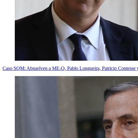
Caso SQM: Absuelven a ME-O, Pablo Longueira, Patricio Contesse y 