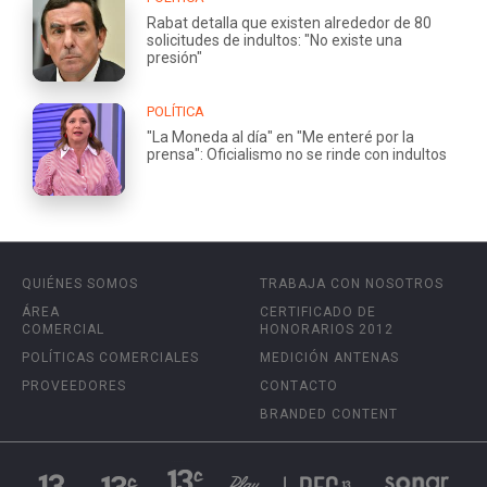
Rabat detalla que existen alrededor de 80
solicitudes de indultos: "No existe una
presión"
POLÍTICA
"La Moneda al día" en "Me enteré por la
prensa": Oficialismo no se rinde con indultos
QUIÉNES SOMOS
TRABAJA CON NOSOTROS
ÁREA
CERTIFICADO DE
COMERCIAL
HONORARIOS 2012
POLÍTICAS COMERCIALES
MEDICIÓN ANTENAS
PROVEEDORES
CONTACTO
BRANDED CONTENT