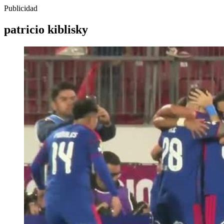
Publicidad
patricio kiblisky