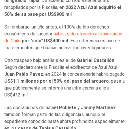
de
Ignacio Tapia
. De acuerdo con los antecedentes
recopilados por la Fiscalía, e
n 2022 Azul Azul adquirió el
50% de su pase por US$900 mil
.
Sin embargo, un año antes, el 100% de los derechos
económicos del jugador
habría sido ofrecido a Universidad
de Chile
por "solo" US$400 mil.
Esa diferencia es uno de
los elementos que buscan aclarar los investigadores.
Otro traspaso bajo análisis es el de
Gabriel Castellón
.
Según declaró ante la Fiscalía el exdirector de Azul Azul
Juan Pablo Pavez
, en 2024 la concesionaria habría pagado
US$1,1 millones por el 50% del pase del arquero
, pese a
que públicamente se informó una cifra cercana a los
US$412 mil.
Las operaciones de
Israel Poblete
y
Jimmy Martínez
también forman parte de las diligencias, aunque el
expediente conocido hasta ahora profundiza especialmente
en los
casos de Tapia y Castellón.