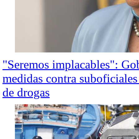
"Seremos implacables": Gob
medidas contra suboficiales 
de drogas