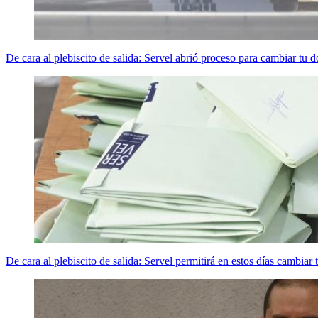
De cara al plebiscito de salida: Servel abrió proceso para cambiar tu d
De cara al plebiscito de salida: Servel permitirá en estos días cambiar 