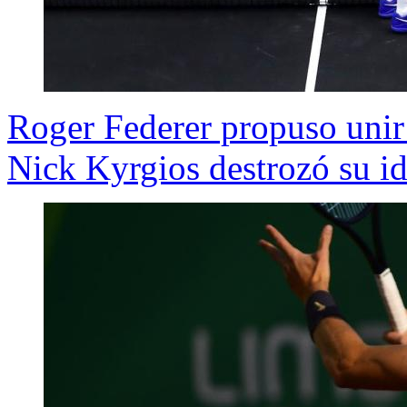
Roger Federer propuso unir
Nick Kyrgios destrozó su i