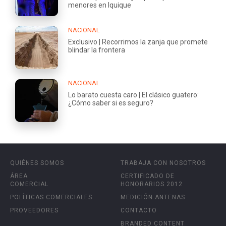
menores en Iquique
NACIONAL
Exclusivo | Recorrimos la zanja que promete
blindar la frontera
NACIONAL
Lo barato cuesta caro | El clásico guatero:
¿Cómo saber si es seguro?
QUIÉNES SOMOS
TRABAJA CON NOSOTROS
ÁREA
CERTIFICADO DE
COMERCIAL
HONORARIOS 2012
POLÍTICAS COMERCIALES
MEDICIÓN ANTENAS
PROVEEDORES
CONTACTO
BRANDED CONTENT