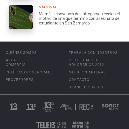
NACIONAL
Mamá lo convenció de entregarse: revelan el
motivo de riña que terminó con asesinato de
estudiante en San Bernardo
QUIÉNES SOMOS
TRABAJA CON NOSOTROS
ÁREA
CERTIFICADO DE
COMERCIAL
HONORARIOS 2012
POLÍTICAS COMERCIALES
MEDICIÓN ANTENAS
PROVEEDORES
CONTACTO
BRANDED CONTENT