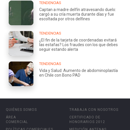
TENDENCIAS
Captan a madre delfín atravesando duelo:
cargó a su cría muerta durante días y fue
escoltada por otros delfines
TENDENCIAS
¿El fin de la tarjeta de coordenadas evitará
las estafas? Los fraudes con los que debes
seguir estando alerta
TENDENCIAS
Vida y Salud: Aumento de abdominoplastía
en Chile con Bono PAD
QUIÉNES SOMOS
TRABAJA CON NOSOTROS
ÁREA
CERTIFICADO DE
COMERCIAL
HONORARIOS 2012
POLÍTICAS COMERCIALES
MEDICIÓN ANTENAS