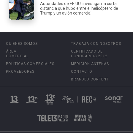
Autoridades de EE.UU. investigan la corta
distancia que hubo entre el helicóptero de
Trump y un avión comercial
QUIÉNES SOMOS
TRABAJA CON NOSOTROS
ÁREA
CERTIFICADO DE
COMERCIAL
HONORARIOS 2012
POLÍTICAS COMERCIALES
MEDICIÓN ANTENAS
PROVEEDORES
CONTACTO
BRANDED CONTENT