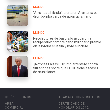
MUNDO
"Amenaza híbrida": alerta en Alemania por
dron bomba cerca de avión ucraniano
MUNDO
Recolectores de basura lo ayudaron a
recuperarlo: hombre ganó millonario premio
en la lotería en Italia y botó el boleto
MUNDO
"¡Noticias Falsas!": Trump arremete contra
filtraciones sobre que EE.UU tiene escasez
de municiones
QUIÉNES SOMOS
TRABAJA CON NOSOTROS
ÁREA
CERTIFICADO DE
COMERCIAL
HONORARIOS 2012