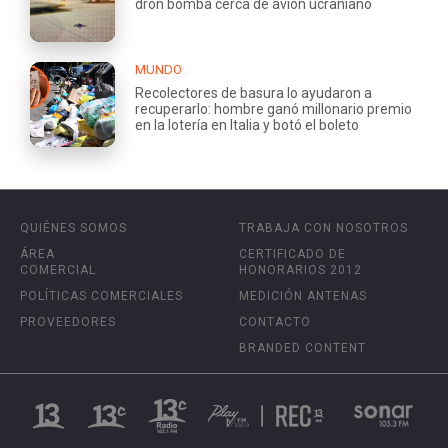
dron bomba cerca de avión ucraniano
MUNDO
Recolectores de basura lo ayudaron a
recuperarlo: hombre ganó millonario premio
en la lotería en Italia y botó el boleto
QUIÉNES SOMOS
TRABAJA CON NOSOTROS
ÁREA
CERTIFICADO DE
COMERCIAL
HONORARIOS 2012
POLÍTICAS COMERCIALES
MEDICIÓN ANTENAS
PROVEEDORES
CONTACTO
BRANDED CONTENT