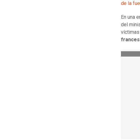
de la fu
En una e
del mini
víctimas
frances