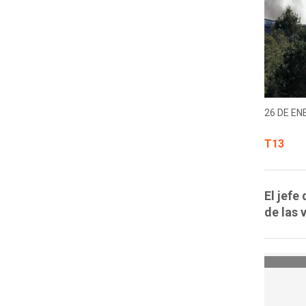
26 DE EN
T13
El jefe
de las 