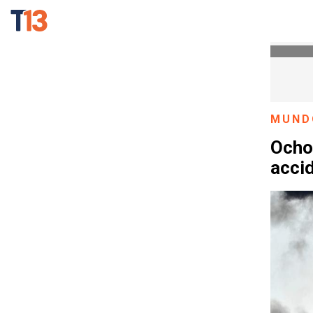
MUND
Ocho 
acci