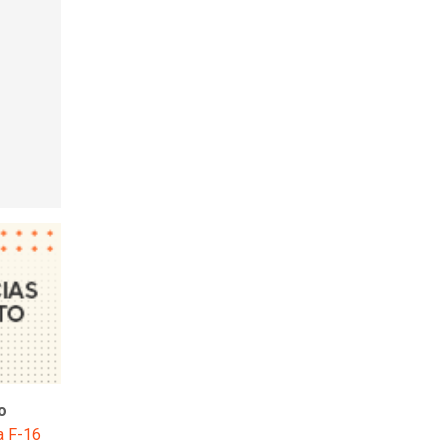
o
a F-16