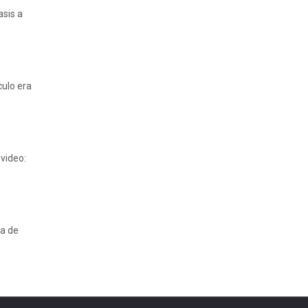
asis a
culo era
video:
ca de