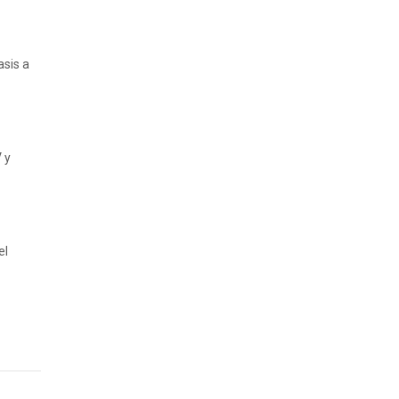
asis a
 y
el