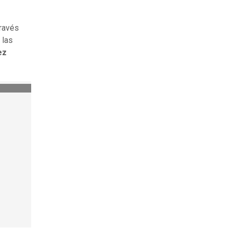
través
 las
ez