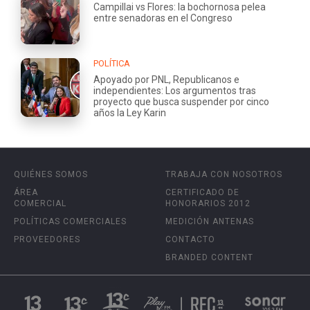
Campillai vs Flores: la bochornosa pelea
entre senadoras en el Congreso
POLÍTICA
Apoyado por PNL, Republicanos e
independientes: Los argumentos tras
proyecto que busca suspender por cinco
años la Ley Karin
QUIÉNES SOMOS
TRABAJA CON NOSOTROS
ÁREA
CERTIFICADO DE
COMERCIAL
HONORARIOS 2012
POLÍTICAS COMERCIALES
MEDICIÓN ANTENAS
PROVEEDORES
CONTACTO
BRANDED CONTENT