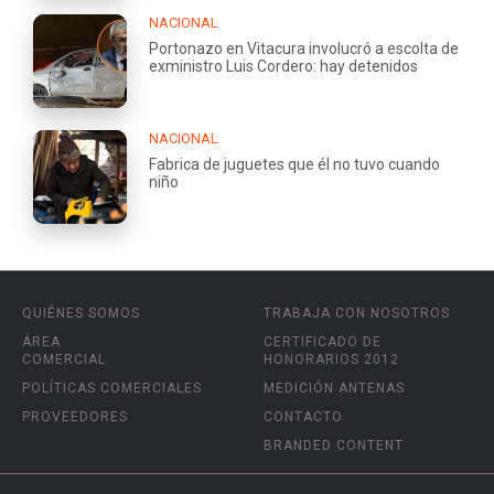
NACIONAL
Portonazo en Vitacura involucró a escolta de
exministro Luis Cordero: hay detenidos
NACIONAL
Fabrica de juguetes que él no tuvo cuando
niño
QUIÉNES SOMOS
TRABAJA CON NOSOTROS
ÁREA
CERTIFICADO DE
COMERCIAL
HONORARIOS 2012
POLÍTICAS COMERCIALES
MEDICIÓN ANTENAS
PROVEEDORES
CONTACTO
BRANDED CONTENT