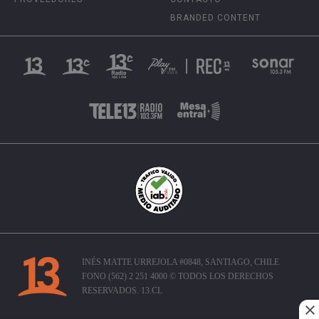
BRANDED CONTENT
INÉS MATTE URREJOLA #0848, SANTIAGO, CHILE
FONO (562) 2 251 4000 © TODOS LOS DERECHOS
RESERVADOS. 13.CL