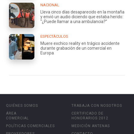
NACIONAL
Lleva cinco días desaparecido en la montaña
y envió un audio diciendo que estaba herido:
“¿Puede llamar a una ambulancia?”
ESPECTÁCULOS
Muere exchico reality en trágico accidente
durante grabación de un comercial en
Europa
QUIÉNES SOMOS
TRABAJA CON NOSOTROS
ÁREA
CERTIFICADO DE
COMERCIAL
HONORARIOS 2012
POLÍTICAS COMERCIALES
MEDICIÓN ANTENAS
PROVEEDORES
CONTACTO