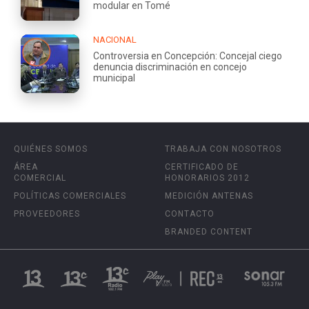
modular en Tomé
NACIONAL
Controversia en Concepción: Concejal ciego
denuncia discriminación en concejo
municipal
QUIÉNES SOMOS
TRABAJA CON NOSOTROS
ÁREA
CERTIFICADO DE
COMERCIAL
HONORARIOS 2012
POLÍTICAS COMERCIALES
MEDICIÓN ANTENAS
PROVEEDORES
CONTACTO
BRANDED CONTENT