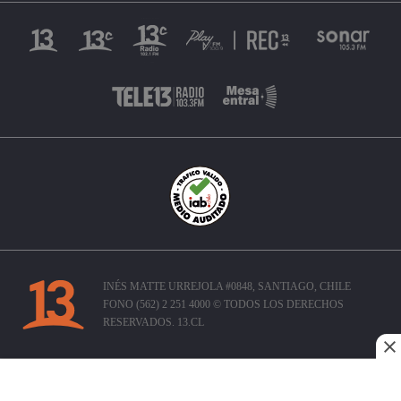
INÉS MATTE URREJOLA #0848, SANTIAGO, CHILE
FONO (562) 2 251 4000 © TODOS LOS DERECHOS
RESERVADOS. 13.CL