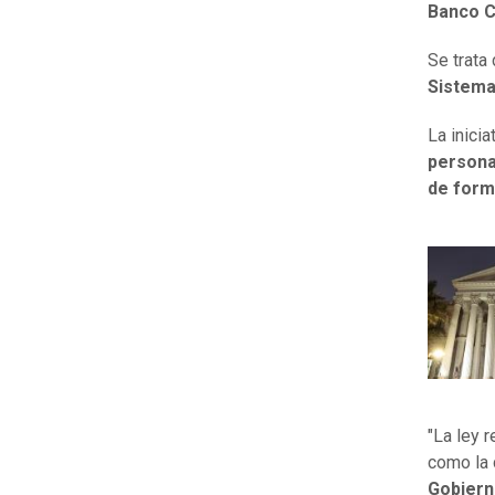
Banco C
Se trata
Sistema
La inici
personal
de formu
"La ley 
como la 
Gobier