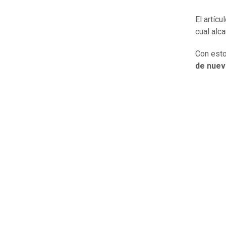
El artíc
cual alc
Con esto
de nuev