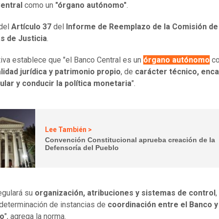
entral
como un
"órgano autónomo"
.
 del
Artículo 37
del
Informe de Reemplazo de la Comisión de
s de Justicia
.
ativa establece que "el Banco Central es un
órgano autónomo
c
idad jurídica y patrimonio propio
, de
carácter técnico, enc
lar y conducir la política monetaria
".
Lee También >
Convención Constitucional aprueba creación de la
Defensoría del Pueblo
regulará su
organización, atribuciones y sistemas de control
,
determinación de instancias de
coordinación entre el Banco y
no
", agrega la norma.