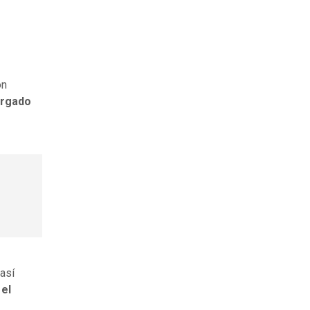
on
argado
 así
 el