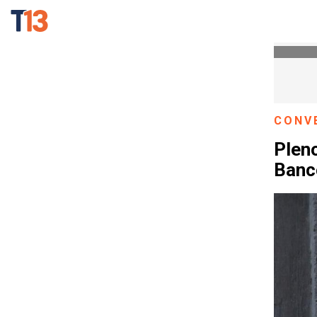
CONV
Pleno
Banc