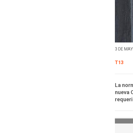
3 DE MAY
T13
La norm
nueva C
requer