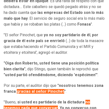
debiera estar en Iquique
. Es una falta de respeto con que
dictadura.... Este caballero se quedó pegado atrás y no se
ha dado cuenta que
las empresas del Estado son lo más
malo que hay
. El servicio de seguro social era lo más malo
que había y se robaban las platas (...) como
Fonasa
".
"El señor Pinochet, que
yo no soy partidario de él
,
por
gracia de él este país se enrrieló
(...) de toda la masacre
que estaba haciendo el Partido Comunista y el MIR y
etcétera y etcétera", agregó el auditor.
"Oiga don Roberto, usted tiene una posición política
bien clarita"
, dijo Stingo, quien también le reprochó que
"usted partió ofendiéndome, diciendo 'espécimen'"
.
Por su parte, el auditor dijo que
"nosotros tenemos zona
franca
gracias al señor Pinochet
"
.
"Bueno,
si usted es partidario de la dictadura
no
tenemos nada que conversar
.
Yo no converso con