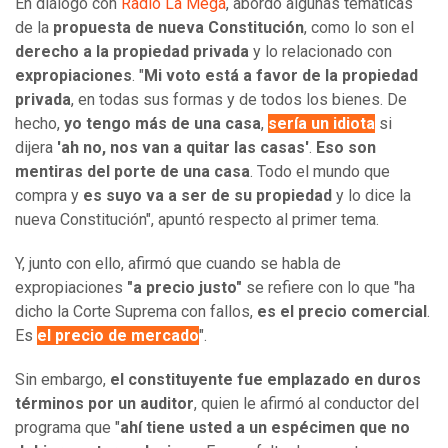
En diálogo con
Radio La Mega
, abordó algunas temáticas
de la
propuesta de nueva Constitución
, como lo son el
derecho a la propiedad privada
y lo relacionado con
expropiaciones
. "
Mi voto está a favor de la propiedad
privada
, en todas sus formas y de todos los bienes. De
hecho,
yo tengo más de una casa
,
sería un idiota
si
dijera
'ah no, nos van a quitar las casas'
.
Eso son
mentiras del porte de una casa
. Todo el mundo que
compra y
es suyo va a ser de su propiedad
y lo dice la
nueva Constitución", apuntó respecto al primer tema.
Y, junto con ello, afirmó que cuando se habla de
expropiaciones
"a precio justo"
se refiere con lo que "ha
dicho la Corte Suprema con fallos,
es el precio comercial
.
Es
el precio de mercado
".
Sin embargo,
el constituyente fue emplazado en duros
términos por un auditor
, quien le afirmó al conductor del
programa que "
ahí tiene usted a un espécimen que no