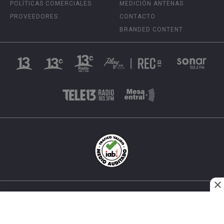
POLÍTICAS COMERCIALES
MEDICIÓN ANTENAS
PROVEEDORES
CONTACTO
BRANDED CONTENT
INÉS MATTE URREJOLA #0848, SANTIAGO, CHILE
FONO (562) 2 251 4000 © TODOS LOS DERECHOS
RESERVADOS. 13.CL