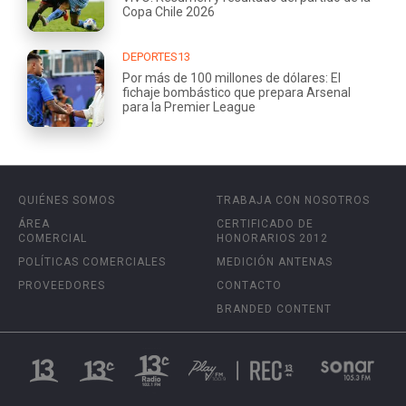
Copa Chile 2026
DEPORTES13
Por más de 100 millones de dólares: El
fichaje bombástico que prepara Arsenal
para la Premier League
QUIÉNES SOMOS
TRABAJA CON NOSOTROS
ÁREA
CERTIFICADO DE
COMERCIAL
HONORARIOS 2012
POLÍTICAS COMERCIALES
MEDICIÓN ANTENAS
PROVEEDORES
CONTACTO
BRANDED CONTENT