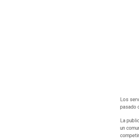
Los serv
pasado d
La publi
un comun
competir