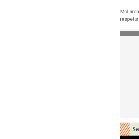
McLaren 
respetar
Se