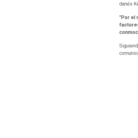
danés K
"Por el 
factore
conmoci
Siguiend
comunic