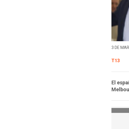
3 DE MAR
T13
El espa
Melbour