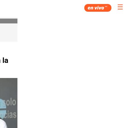
☰
 la