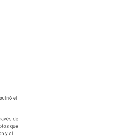
ufrió el
través de
lotos que
on y el